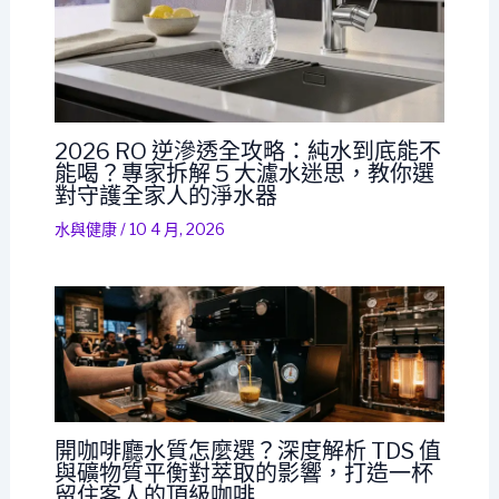
2026 RO 逆滲透全攻略：純水到底能不
能喝？專家拆解 5 大濾水迷思，教你選
對守護全家人的淨水器
水與健康
/
10 4 月, 2026
開咖啡廳水質怎麼選？深度解析 TDS 值
與礦物質平衡對萃取的影響，打造一杯
留住客人的頂級咖啡