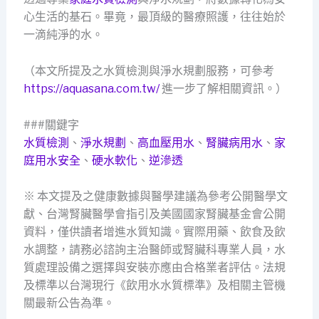
心生活的基石。畢竟，最頂級的醫療照護，往往始於
一滴純淨的水。
（本文所提及之水質檢測與淨水規劃服務，可參考
https://aquasana.com.tw/
進一步了解相關資訊。）
###關鍵字
水質檢測
、
淨水規劃
、
高血壓用水
、
腎臟病用水
、
家
庭用水安全
、
硬水軟化
、
逆滲透
※ 本文提及之健康數據與醫學建議為參考公開醫學文
獻、台灣腎臟醫學會指引及美國國家腎臟基金會公開
資料，僅供讀者增進水質知識。實際用藥、飲食及飲
水調整，請務必諮詢主治醫師或腎臟科專業人員，水
質處理設備之選擇與安裝亦應由合格業者評估。法規
及標準以台灣現行《飲用水水質標準》及相關主管機
關最新公告為準。