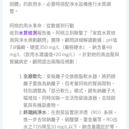
固體」的飲用水，必要時搭配淨水設備進行水質調
整。
阿桃的用水革命：從數據到行動
收到
水質檢測
報告後，阿桃立刻聯繫了「家庭水質檢
測與淨水規劃顧問」團隊。顧問詳細解讀數據：pH值
7.8偏鹼、硬度350 mg/L（屬極硬水）、鈉含量48
mg/L（飲用水建議值<20 mg/L）。針對她的高血壓與
腎臟病史，顧問提出兩階段規劃：
全屋軟化
：安裝離子交換樹脂軟水器，將鈣鎂
離子置換為鈉離子，但考量阿桃的腎病限制，
特別調整為「部分軟化」模式，避免鈉離子大
幅增加。同時加裝一支活性碳過濾器，去除餘
氯與有機副產物。
終端純淨水
：在廚房設置逆滲透（RO）系統，
進一步去除鈉離子、硝酸鹽、重金屬等。RO出
水之TDS降至10 mg/L以下，鈉含量趨近於零。