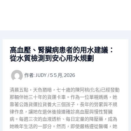
高血壓、腎臟病患者的用水建議：
從水質檢測到安心用水規劃
作者:
JUDY
/
5 5 月, 2026
清晨五點，天色猶暗，七十歲的陳阿桃(化名)已經發動
那輛伴她三十年的貨運卡車。作為一位單親媽媽，她
靠著公路貨運拉貨養大三個孩子，長年的勞累與不規
律作息，讓她在退休後接連確診高血壓與慢性腎臟
病。每週三次的血液透析、每日定量的降壓藥，成為
她晚年生活的一部分。然而，即使嚴格遵從醫囑，她