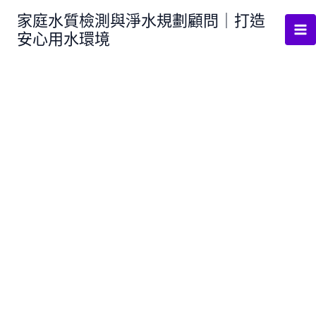
跳
家庭水質檢測與淨水規劃顧問｜打造
至
安心用水環境
主
要
內
容