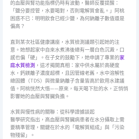
的血壓與腎功能指標仍時有波動，醫師反覆提醒：
「鹽分要控管，水要喝對，否則電解質會亂。」阿桃
困惑不已：明明飲食已經少鹽，為何鈉離子數值還是
偏高？
直到某次社區健康講座，水質檢測議題引起她的注
意。她想起家中自來水煮沸後總有一層白色沉澱，口
感也偏「硬」。在子女的鼓勵下，她申請了專業的
家
庭水質檢測
，這才揭開真相：家中供水屬於高硬度
水，鈣鎂離子濃度超標，且因管線老舊，水中溶解性
總固體（TDS）與微量鈉離子含量皆高於飲用水建議
值。阿桃恍然大悟——原來，每天喝下肚的水，正悄悄
影響她的血壓與腎臟負擔。
水質與慢性病的關聯：從科學證據談起
醫學研究指出，高血壓與腎臟病患者在水分攝取上需
要精準管理，關鍵在於水的「電解質組成」與「污染
物殘留」。