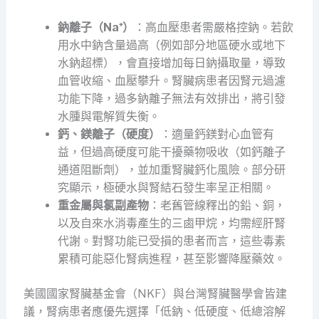
鈉離子（Na⁺）
：高血壓患者需嚴格控鈉。若飲
用水中鈉含量過高（例如部分地區硬水或地下
水鈉超標），會直接增加每日鈉攝取量，導致
血管收縮、血壓攀升。腎臟病患者因腎元過濾
功能下降，過多鈉離子無法有效排出，將引發
水腫與電解質失衡。
鈣、鎂離子（硬度）
：適量鈣鎂對心血管有
益，但過高硬度可能干擾藥物吸收（如鈣離子
通道阻斷劑），並加重腎臟鈣化風險。部分研
究顯示，極硬水與腎結石發生率呈正相關。
重金屬與氯副產物
：老舊管線釋出的鉛、銅，
以及自來水消毒產生的三鹵甲烷，均需經肝腎
代謝。對腎功能已受損的患者而言，這些毒素
累積可能惡化腎病進程，甚至影響降壓藥效。
美國國家腎臟基金會（NKF）與台灣腎臟醫學會皆建
議，腎病患者應優先選擇「低鈉、低硬度、低總溶解