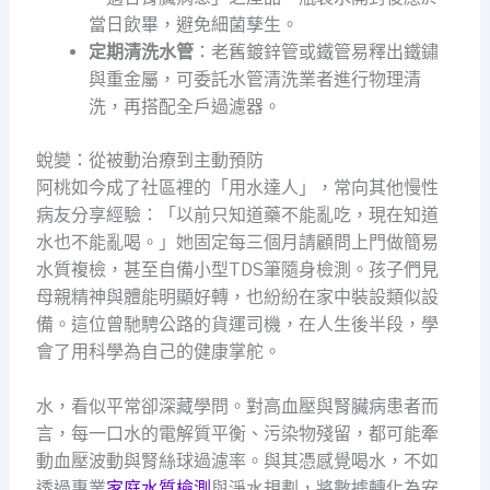
當日飲畢，避免細菌孳生。
定期清洗水管
：老舊鍍鋅管或鐵管易釋出鐵鏽
與重金屬，可委託水管清洗業者進行物理清
洗，再搭配全戶過濾器。
蛻變：從被動治療到主動預防
阿桃如今成了社區裡的「用水達人」，常向其他慢性
病友分享經驗：「以前只知道藥不能亂吃，現在知道
水也不能亂喝。」她固定每三個月請顧問上門做簡易
水質複檢，甚至自備小型TDS筆隨身檢測。孩子們見
母親精神與體能明顯好轉，也紛紛在家中裝設類似設
備。這位曾馳騁公路的貨運司機，在人生後半段，學
會了用科學為自己的健康掌舵。
水，看似平常卻深藏學問。對高血壓與腎臟病患者而
言，每一口水的電解質平衡、污染物殘留，都可能牽
動血壓波動與腎絲球過濾率。與其憑感覺喝水，不如
透過專業
家庭水質檢測
與淨水規劃，將數據轉化為安