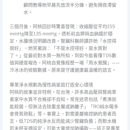
顧問教導她早晨先放流半分鐘，避免隔夜滯留
水。
三個月後，阿桃回診時驚喜發現：收縮壓從平均155
mmHg降至135 mmHg，透析前血鉀與血鈉趨於穩
定，水腫情況明顯改善。腎臟科醫師讚許她「水控得
很好」，她笑著說：「不是水控得好，是水質對
了。」從最初對水質一無所知，到如今能看懂TDS數
值與硬度報告，阿桃自覺像經歷一場「用水覺醒」——
冷冰冰的檢驗數據，原來是守護健康最溫暖的語言。
專業淨水規劃為慢性病家庭打造安心環境
阿桃的故事並非特例。在台灣，許多高血壓與腎病患
者家中水質不合格卻不自知。常見迷思包括「煮沸就
能殺菌，但無法去除重金屬或鈉離子」「RO純水喝多
會骨質疏鬆」等。事實上，對需要嚴格控鈉的患者而
言，低TDS的純淨水反而能減少腎臟負擔；而軟水機
若未經妥適設定，可能大量增加鈉攝取——這正是專業