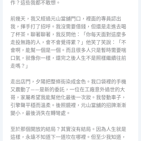
作？這些我都不敢想。
前幾天，我又經過元山當舖門口，裡面的專員認出
我，揮手打了招呼。我沒需要借錢，但還是走進去喝
了杯茶。聊著聊著，我反問他：「你每天面對這麼多
走投無路的人，會不會覺得累？」他笑了笑說：「不
會啊，能幫一個是一個。而且很多人只是暫時需要喘
口氣，就像你一樣，還完之後人生不是照樣繼續往前
走嗎？」
走出店門，夕陽把整條街染成金色。我口袋裡的手機
又震動了——是新的委託，一位在工廠意外過世的大
哥，家屬希望我能幫他化最後一次妝。我發動車子，
引擎聲平穩而溫柔。後照鏡裡，元山當舖的招牌漸漸
變小，最後消失在轉彎處。
至於那個開放的結局？其實沒有結局。因為人生就是
這樣，永遠不知道下一道坎在哪裡。但至少我知道，