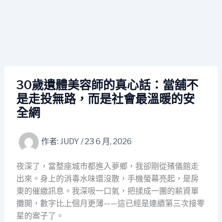
30歲遺體美容師的真心話：當舖不
是走投無路，而是社會最溫暖的安
全網
作者:
JUDY
/
23 6 月, 2026
夜深了，當整座城市都進入夢鄉，我卻剛從殯儀館走
出來。身上的消毒水味還沒散，手機螢幕亮起，是房
東的催繳訊息。我深吸一口氣，把揉成一團的薪資單
攤開，數字比上個月更薄——這已經是連續第三次接零
星的案子了。