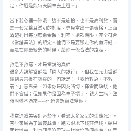
定，你還是能每天開車去上班。」
當下我心裡一陣暖。這不是施捨，也不是高利貸，而
是一套完整且透明的制度。專員拿出一張表格，上面
清楚列出每期應繳金額、利率、還款期限，完全符合
《當舖業法》的規定。他們不是要賺走你的血汗錢，
而是在你最緊急的時候，給你一條合法的路走。
救急不救窮，才是當舖的真諦
很多人誤解當舖是「窮人的銀行」，但我在元山當舖
聽到最常掛在嘴邊的一句話是：「我們救急，不救
窮。」意思是，如果你是因為賭博、揮霍而缺錢，他
們不會借；但如果你是因為車子壞了、親人生病、臨
時周轉不過來——他們會想辦法幫你。
我當遺體美容師這些年，看過太多家庭的生離死別。
有些家屬為了籌喪葬費，跑去跟地下錢莊借錢，結果
葬禮辦完，利息卻像滾雪球一樣壓垮整個家庭。如果