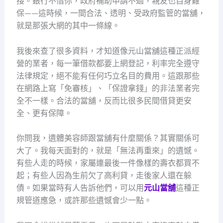
接。銀行不借你，政府補助申請不過，親友也自身難
保——這時候，一間合法、透明、受政府監管的當舖，
就是那張大網的其中一條線。
我後來查了很多資料，才知道像元山當舖這種正派經
營的業者，每一筆借款都要上網登記，利率完全遵守
法律規定，絕不能有任何巧立名目的費用。這跟那些
在網路上寫「免審核」、「保證拿錢」的非法業者完
全不一樣。合法的當舖，反而比很多民間借貸更安
全、更有保障。
你問我，遺體美容師跟當舖有什麼關係？其實關係可
大了。我每天面對的，就是「無法再重來」的遺憾。
有些人走的時候，家屬連最後一件像樣的壽衣都買不
起；有些人因為生前欠了高利貸，走後家人還在躲
債。如果當時有人告訴他們，可以用
元山當舖
這種正
規管道應急，或許那些遺憾會少一點。