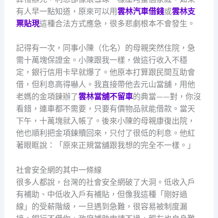
有人早一點知道，原來可以用
雲林汽車借錢
或
雲林支
票貼現
這種合法方式應急，很多悲劇根本不會發生。
記得有一次，同事小陳（化名）的母親突然住院，急
需十萬塊保證金。小陳跟我一樣，做這行收入不穩
定，銀行信用卡早就爆了。他原本打算跟民間互助會
借，但利息高得嚇人。我直接帶他去元山當舖，用他
老媽的金項鍊辦了
雲林當舖不留車
的典當——對，你沒
看錯，連車都不需要，只要有價物品就能借款。當天
下午，十萬塊就入帳了。後來小陳的母親康復出院，
他也順利把金項鍊贖回來，只付了很低的利息。他紅
著眼眶說：「原來正規當舖跟我想的完全不一樣。」
社會安全網的其中一條線
很多人都說，台灣的社會安全網破了大洞。低收入戶
有補助、中低收入戶有補貼，但像我這種「剛好過
線」的受薪階級，一旦遇到急難，很容易被制度漏