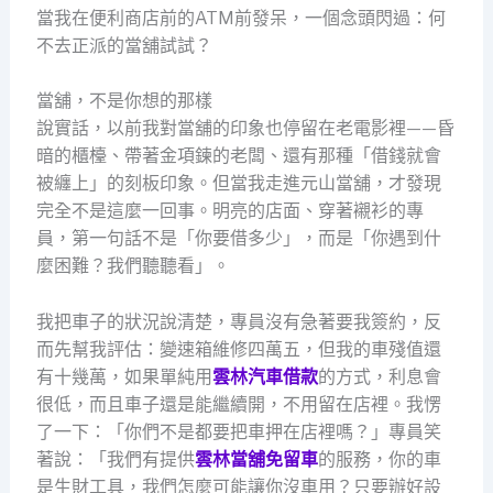
當我在便利商店前的ATM前發呆，一個念頭閃過：何
不去正派的當舖試試？
當舖，不是你想的那樣
說實話，以前我對當舖的印象也停留在老電影裡——昏
暗的櫃檯、帶著金項鍊的老闆、還有那種「借錢就會
被纏上」的刻板印象。但當我走進元山當舖，才發現
完全不是這麼一回事。明亮的店面、穿著襯衫的專
員，第一句話不是「你要借多少」，而是「你遇到什
麼困難？我們聽聽看」。
我把車子的狀況說清楚，專員沒有急著要我簽約，反
而先幫我評估：變速箱維修四萬五，但我的車殘值還
有十幾萬，如果單純用
雲林汽車借款
的方式，利息會
很低，而且車子還是能繼續開，不用留在店裡。我愣
了一下：「你們不是都要把車押在店裡嗎？」專員笑
著說：「我們有提供
雲林當舖免留車
的服務，你的車
是生財工具，我們怎麼可能讓你沒車用？只要辦好設