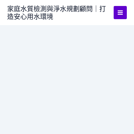
跳
家庭水質檢測與淨水規劃顧問｜打
至
造安心用水環境
主
要
內
容