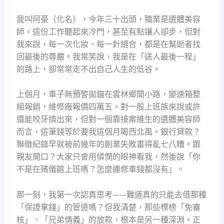
我叫阿豪（化名），今年三十出頭，職業是遺體美容
師。這份工作聽起來冷門，甚至有點讓人卻步，但對
我來說，每一次化妝、每一針縫合，都是在幫逝者找
回最後的尊嚴。我常笑說，我是在「送人最後一程」
的路上，卻常常走不出自己人生的低谷。
上個月，車子無預警拋錨在雲林鄉間小路，變速箱整
組報銷，維修廠報價四萬五。對一般上班族來說或許
還能咬牙擠出來，但對一個靠接案維生的遺體美容師
而言，這筆錢等於要我這個月喝西北風。銀行貸款？
聯徵紀錄早就被前幾年的創業失敗畫得亂七八糟。跟
親友開口？大家只會用憐憫的眼神看我，然後說「你
不是在殯儀館上班嗎？怎麼連修車錢都沒有」。
那一刻，我第一次認真思考——難道真的只能去借那種
「保證拿錢」的管道嗎？但我清楚，那些標榜「免審
核」、「兄弟情義」的放款，根本是另一種深淵。正