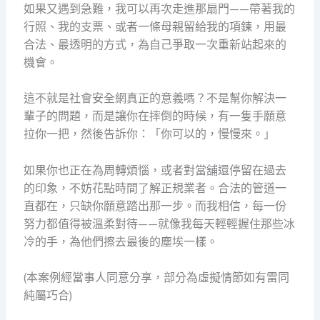
如果又遇到急難，我可以再次走進那扇門——帶著我的
行照、我的支票、或者一條母親留給我的項鍊，用最
合法、最透明的方式，為自己爭取一次重新站起來的
機會。
這不就是社會安全網真正的意義嗎？不是幫你解決一
輩子的問題，而是讓你在摔倒的時候，有一隻手願意
拉你一把，然後告訴你：「你可以的，慢慢來。」
如果你也正在為周轉煩惱，或者對當舖還停留在過去
的印象，不妨花點時間了解正規業者。合法的管道一
直都在，只缺你願意踏出那一步。而我相信，每一份
努力都值得被溫柔對待——就像我每天輕輕握住那些冰
冷的手，為他們擦去最後的塵埃一樣。
(本案例經當事人同意分享，部分為虛擬情節如有雷同
純屬巧合)