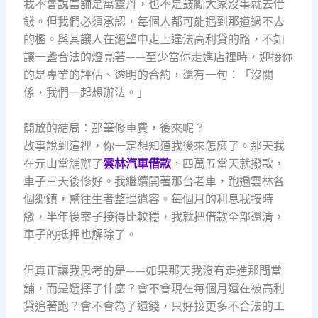
我不會說當舖是萬靈丹，也不是鼓勵大家沒事就去借
錢。但我們必須承認，每個人都可能遇到那道過不去
的檻。與其讓人在絕望中走上違法高利貸的路，不如
讓一盞合法的燈亮著——至少當你走進店裡時，迎接你
的是專業的評估、透明的合約，還有一句：「沒關
係，我們一起想辦法。」
開放的結局：那筆修車費，後來呢？
故事說到這裡，你一定想知道我後來怎麼了。那天我
在元山當舖辦了
雲林汽車借款
，四萬五當天就撥款，
車子三天後修好。我繼續開著那台老車，跑遍雲林各
個鄉鎮，幫往生者整理遺容。每個月的利息我按時
繳，半年後案子接得比較穩，我就把借款全部還清，
車子的抵押也解除了。
但真正讓我思考的是——如果那天我沒有走進那間當
舖，而是選擇了什麼？會不會現在每個月還在被高利
貸追著跑？會不會為了還錢，只好接更多不合法的工