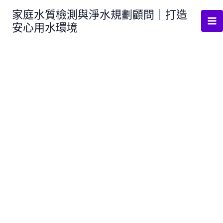
跳
家庭水質檢測與淨水規劃顧問｜打造
至
安心用水環境
主
要
內
容