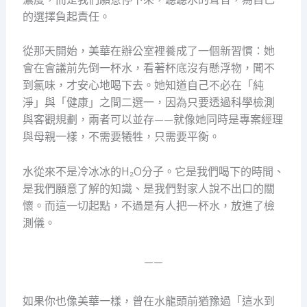
的選擇負起責任。
從那天開始，美華在辦公室裡養成了一個新習慣：她
會在會議前先倒一杯水，看著杯底沒有懸浮物，聞不
到氯味，才安心地喝下去。她知道自己不必在「純
淨」與「健康」之間二選一，因為只要透過科學檢測
與客觀規劃，兩者可以並存——就像她同時是專案經理
與母親一樣，不需要犧牲，只需要平衡。
水從來不是冷冰冰的H₂O分子。它是我們喝下的時間、
是我們願意了解的知識、是我們對家人說不出口的關
懷。而這一切起點，不過是有人把一杯水，放進了檢
測儀。
——
如果你也像美華一樣，曾在水龍頭前猶豫過「這水到