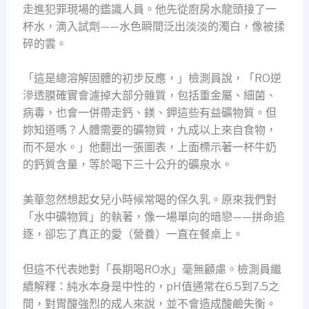
走進犯罪現場的鑑識人員。他先從廚房水龍頭接了一
杯水，滴入試劑——水色瞬間泛出淡淡的濁白，像被揉
碎的雲。
「這是總溶解固體的初步反應，」檢測員說，「RO逆
滲透膜確實會濾掉大部分雜質，包括重金屬、細菌、
病毒，也會一併帶走鈣、鎂、鉀這些有益礦物質。但
妳知道嗎？人體需要的礦物質，九成以上來自食物，
而不是水。」他翻出一張圖表，上面標示著一杯牛奶
的鈣質含量，等於喝下三十公升的礦泉水。
美華忽然想起女兒小時候常喝的保久乳。原來我們對
「水中礦物質」的執著，像一場單向的暗戀——拼命追
逐，卻忘了真正的愛（營養）一直在餐桌上。
但這不代表她對「長期喝RO水」毫無顧慮。檢測員繼
續解釋：純水本身是中性的，pH值通常在6.5到7.5之
間，對胃酸強烈的成人來說，並不會造成酸鹼失衡。