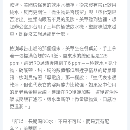
歐盟、美國環保署的飲用水標準，從來沒有禁止飲用
純水，反而更關注「微生物是否殘留」與「塑化劑是
否溶出」這類肉眼看不見的風險。美華聽到這裡，想
起辦公室那台用了三年的桶裝飲水機，塑膠味越來越
重，她從沒去想過那是什麼。
檢測報告出爐的那個週末，美華坐在餐桌前，手上拿
著一張標滿色塊的A4紙。自來水的總硬度是128
ppm，經過RO過濾後降到了6 ppm——極軟水。氯化
物、硝酸鹽、鉛、銅的數值都低到近乎儀器的背景雜
訊。檢測員指著「導電度」那一欄說：「這代表水很
乾淨，但也代表它的溶解能力比較強，如果家中使用
的是老舊金屬管線，建議在RO後端加裝一道後置活性
碳或麥飯石濾芯，讓水重新帶上微量礦物質，口感也
更溫潤。」
「所以，長期喝RO水，不是不可以，而是要有配
套？」美華問。