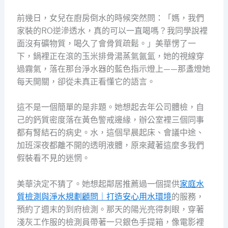
前幾日，女兒在廚房倒水的時候突然問：「媽，我們
家裝的RO逆滲透水，真的可以一直喝嗎？我同學說裡
面沒有礦物質，喝久了會骨質疏鬆。」美華愣了一
下，鍋裡正在滾的玉米排骨湯蒸氣氤氳，她的視線穿
過霧氣，落在那台淨水器的藍色指示燈上——那盞燈她
每天開關，卻從未真正看懂它的語言。
這不是一個簡單的是非題。她想起去年公司體檢，自
己的鈣質密度落在黃色警戒邊緣，辦公室裡三個同事
都有腎結石的病史。水，這個早晨起床、會議中途、
加班深夜都離不開的透明液體，原來藏著這麼多我們
假裝看不見的迷惘。
美華決定不猜了。她想起鄰居推薦過一個提供
家庭水
質檢測與淨水規劃顧問｜打造安心用水環境
的服務，
預約了週末的到府檢測。那天的陽光亮得刺眼，穿著
淺灰工作服的檢測員帶著一只銀色手提箱，像電影裡