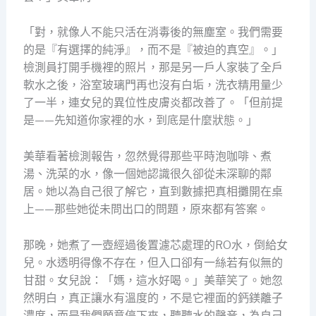
「對，就像人不能只活在消毒後的無塵室。我們需要
的是『有選擇的純淨』，而不是『被迫的真空』。」
檢測員打開手機裡的照片，那是另一戶人家裝了全戶
軟水之後，浴室玻璃門再也沒有白垢，洗衣精用量少
了一半，連女兒的異位性皮膚炎都改善了。「但前提
是——先知道你家裡的水，到底是什麼狀態。」
美華看著檢測報告，忽然覺得那些平時泡咖啡、煮
湯、洗菜的水，像一個她認識很久卻從未深聊的鄰
居。她以為自己很了解它，直到數據把真相攤開在桌
上——那些她從未問出口的問題，原來都有答案。
那晚，她煮了一壺經過後置濾芯處理的RO水，倒給女
兒。水透明得像不存在，但入口卻有一絲若有似無的
甘甜。女兒說：「媽，這水好喝。」美華笑了。她忽
然明白，真正讓水有溫度的，不是它裡面的鈣鎂離子
濃度，而是我們願意停下來，聽聽水的聲音，為自己