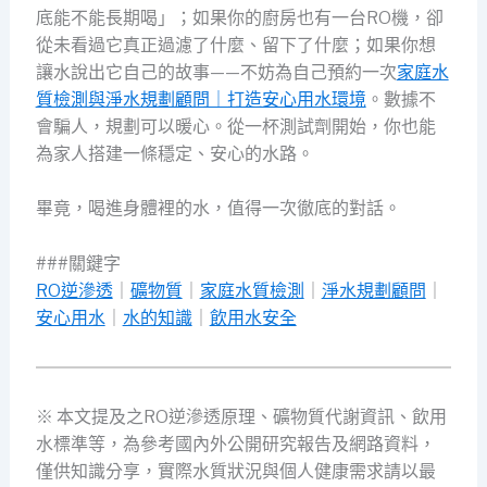
底能不能長期喝」；如果你的廚房也有一台RO機，卻
從未看過它真正過濾了什麼、留下了什麼；如果你想
讓水說出它自己的故事——不妨為自己預約一次
家庭水
質檢測與淨水規劃顧問｜打造安心用水環境
。數據不
會騙人，規劃可以暖心。從一杯測試劑開始，你也能
為家人搭建一條穩定、安心的水路。
畢竟，喝進身體裡的水，值得一次徹底的對話。
###關鍵字
RO逆滲透
｜
礦物質
｜
家庭水質檢測
｜
淨水規劃顧問
｜
安心用水
｜
水的知識
｜
飲用水安全
※ 本文提及之RO逆滲透原理、礦物質代謝資訊、飲用
水標準等，為參考國內外公開研究報告及網路資料，
僅供知識分享，實際水質狀況與個人健康需求請以最