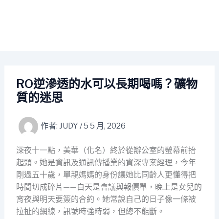
RO逆滲透的水可以長期喝嗎？礦物
質的迷思
作者:
JUDY
/
5 5 月, 2026
深夜十一點，美華（化名）終於從辦公室的螢幕前抬
起頭。她是資訊及通訊傳播業的資深專案經理，今年
剛過五十歲，單親媽媽的身份讓她比同齡人更懂得把
時間切成碎片——白天是會議與報價單，晚上是女兒的
宵夜與明天要簽的合約。她常說自己的日子像一條被
拉扯的網線，訊號時強時弱，但總不能斷。