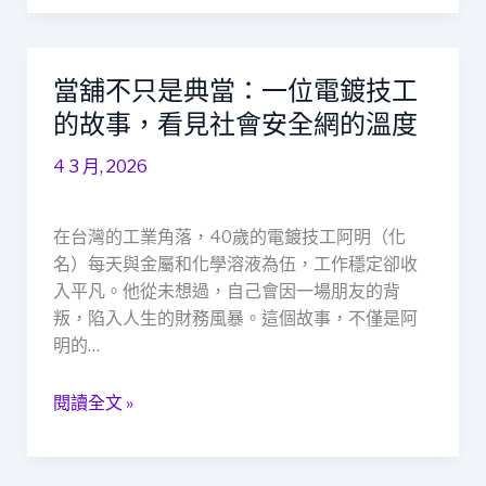
仇
記
當舖不只是典當：一位電鍍技工
當
舖
的故事，看見社會安全網的溫度
不
4 3 月, 2026
只
是
典
在台灣的工業角落，40歲的電鍍技工阿明（化
當：
名）每天與金屬和化學溶液為伍，工作穩定卻收
一
入平凡。他從未想過，自己會因一場朋友的背
位
叛，陷入人生的財務風暴。這個故事，不僅是阿
電
明的…
鍍
技
閱讀全文 »
工
的
故