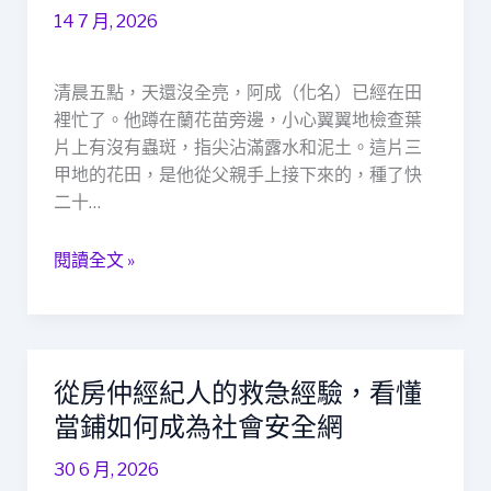
不
14 7 月, 2026
春
救
天：
窮」
當
清晨五點，天還沒全亮，阿成（化名）已經在田
鋪
裡忙了。他蹲在蘭花苗旁邊，小心翼翼地檢查葉
不
片上有沒有蟲斑，指尖沾滿露水和泥土。這片三
只
甲地的花田，是他從父親手上接下來的，種了快
是
二十…
借
錢，
閱讀全文 »
更
是
社
會
的
從房仲經紀人的救急經驗，看懂
從
安
房
當鋪如何成為社會安全網
全
仲
網
30 6 月, 2026
經