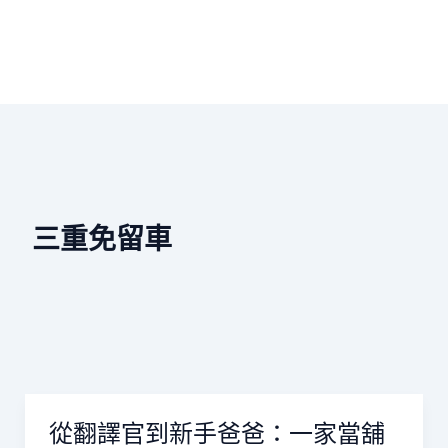
三重免留車
從翻譯官到新手爸爸：一家當舖
從