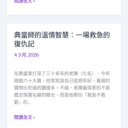
閱讀全文 »
社
會
安
全
網
典當師的溫情智慧：一場救急的
典
中
當
復仇記
的
師
溫
4 3 月, 2026
的
暖
溫
支
情
在典當業打滾了三十多年的老陳（化名），今年
柱
智
剛過六十大壽，他常笑說自己這把年紀，看過的
慧：
寶物比吃過的鹽還多。不過，老陳最得意的不是
一
鑑定珠寶名錶的眼光，而是他那份「救急不救
場
窮」的…
救
急
閱讀全文 »
的
復