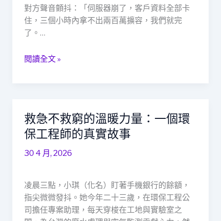
APP
對方聲音顫抖：「伺服器崩了，客戶資料全部卡
開
住，三個小時內拿不出兩百萬擴容，我們就完
發
了。…
員
與
閱讀全文 »
當
舖
的
意
外
救急不救窮的溫暖力量：一個環
救
交
急
保工程師的真實故事
集
不
30 4 月, 2026
救
窮
的
凌晨三點，小琪（化名）盯著手機銀行的餘額，
溫
指尖微微發抖。她今年二十三歲，在環保工程公
暖
司擔任專案助理，每天穿梭在工地與實驗室之
力