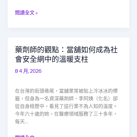
救
閱讀全文 »
窮
的
溫
暖
安
藥劑師的觀點：當舖如何成為社
藥
全
劑
會安全網中的溫暖支柱
網
師
8 4 月, 2026
的
觀
點：
在台灣的街頭巷尾，當舖業常被貼上冷冰冰的標
當
籤，但身為一名資深藥劑師，李阿姨（化名）卻
舖
從自身經歷中，看見了這行業不為人知的溫度。
如
今年六十歲的她，在醫療領域服務了三十多年，
何
每天…
成
為