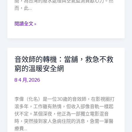
間，為台灣的廢水處理與空氣監測貢獻心力。然
量：
而，此…
一
個
閱讀全文 »
環
保
工
程
師
音效師的轉機：當舖，救急不救
音
的
效
窮的溫暖安全網
真
師
實
8 4 月, 2026
的
故
轉
事
機：
李偉（化名）是一位30歲的音效師，在影視圈打
當
滾多年，工作雖有熱情，但收入卻像音軌一樣起
舖，
伏不定。某個深夜，他正為一部獨立電影混音
救
時，突然接到家人急病住院的消息，急需一筆醫
急
療費…
不