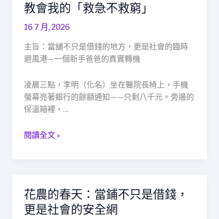
翻
教會我的「救急不救窮」
譯
16 7 月, 2026
官
到
主旨：當舖不只是借錢的地方，更是社會的臨時
新
避風港—一個新手爸爸的真實轉機
手
爸
凌晨三點，李明（化名）坐在醫院長椅上，手機
爸：
螢幕亮著銀行的餘額通知——只剩八千元。旁邊的
一
保溫箱裡，…
家
當
閱讀全文 »
舖
教
會
我
的
花農的春天：當鋪不只是借錢，
花
「救
農
更是社會的安全網
急
的