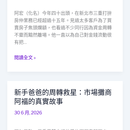
紀
人
阿宏（化名）今年四十出頭，在新北市三重打拚
的
房仲業務已經超過十五年。見過太多客戶為了買
救
賣房子焦頭爛額，也看過不少同行因為資金周轉
急
不靈而黯然離場。他一直以為自己對金錢流動很
經
有把…
驗，
看
閱讀全文 »
懂
當
鋪
如
何
新手爸爸的周轉救星：市場攤商
新
成
手
阿福的真實故事
為
爸
社
30 6 月, 2026
爸
會
的
安
周