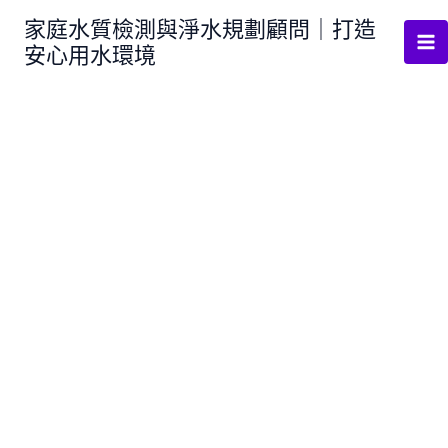
跳
家庭水質檢測與淨水規劃顧問｜打造
至
安心用水環境
主
要
內
容