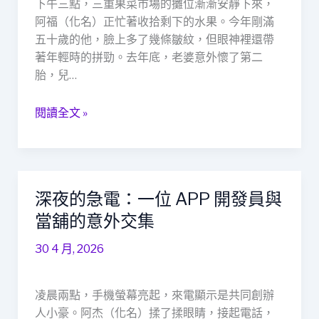
下午三點，三重果菜市場的攤位漸漸安靜下來，
全
轉
阿福（化名）正忙著收拾剩下的水果。今年剛滿
網
救
五十歲的他，臉上多了幾條皺紋，但眼神裡還帶
星：
著年輕時的拼勁。去年底，老婆意外懷了第二
市
胎，兒…
場
攤
閱讀全文 »
商
阿
福
的
真
深夜的急電：一位 APP 開發員與
深
實
夜
當舖的意外交集
故
的
事
30 4 月, 2026
急
電：
一
凌晨兩點，手機螢幕亮起，來電顯示是共同創辦
位
人小豪。阿杰（化名）揉了揉眼睛，接起電話，