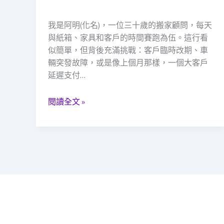
的
的
救
安
我是阿明(化名)，一位三十歲的搬家顧問，每天
急
全
與紙箱、家具和客戶的時間賽跑為伍。這行看
時
網
似簡單，但背後充滿挑戰：客戶臨時改期、車
刻：
輛突發故障，或是像上個月那樣，一個大客戶
當
延遲支付…
鋪
如
何
閱讀全文 »
成
為
社
會
安
全
網