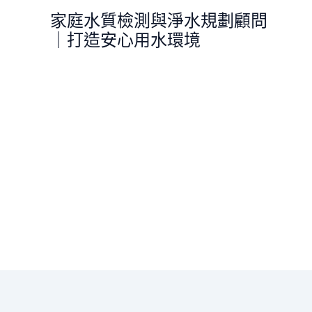
跳
家庭水質檢測與淨水規劃顧問
至
｜打造安心用水環境
主
要
內
容