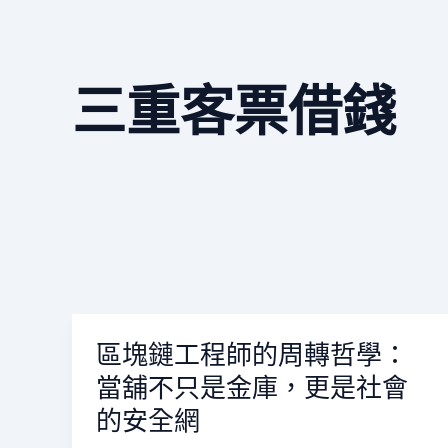
三重客票借錢
區塊鏈工程師的周轉哲學：
區
塊
當舖不只是金庫，更是社會
鏈
的安全網
工