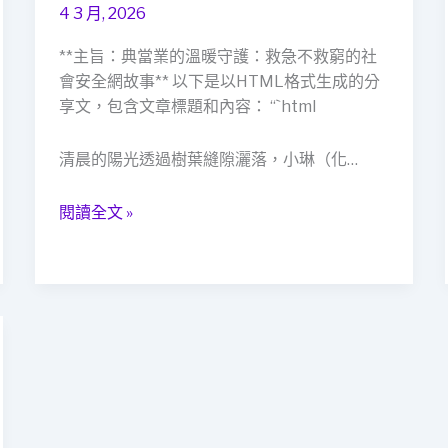
緊
4 3 月, 2026
急
時
**主旨：典當業的溫暖守護：救急不救窮的社
刻：
會安全網故事** 以下是以HTML格式生成的分
當
享文，包含文章標題和內容： “`html
鋪
如
清晨的陽光透過樹葉縫隙灑落，小琳（化…
何
以
閱讀全文 »
專
業
知
識
編
織
社
會
安