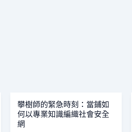
攀樹師的緊急時刻：當鋪如
攀
樹
何以專業知識編織社會安全
師
網
的