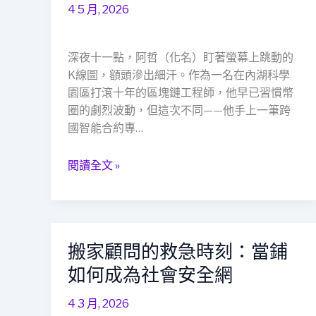
程
4 5 月, 2026
師
的
周
深夜十一點，阿哲（化名）盯著螢幕上跳動的
轉
K線圖，額頭滲出細汗。作為一名在內湖科學
哲
園區打滾十年的區塊鏈工程師，他早已習慣幣
學：
圈的劇烈波動，但這次不同——他手上一筆跨
當
國智能合約專…
舖
不
閱讀全文 »
只
是
金
庫，
搬家顧問的救急時刻：當鋪
搬
更
家
是
如何成為社會安全網
顧
社
問
會
4 3 月, 2026