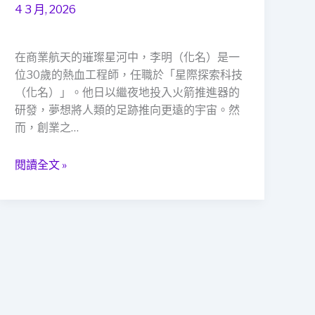
守
4 3 月, 2026
護
者：
當
在商業航天的璀璨星河中，李明（化名）是一
鋪
位30歲的熱血工程師，任職於「星際探索科技
如
（化名）」。他日以繼夜地投入火箭推進器的
何
研發，夢想將人類的足跡推向更遠的宇宙。然
以
而，創業之…
救
急
閱讀全文 »
不
救
窮，
織
就
社
會
安