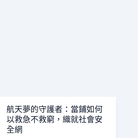
航天夢的守護者：當鋪如何
航
天
以救急不救窮，織就社會安
夢
全網
的