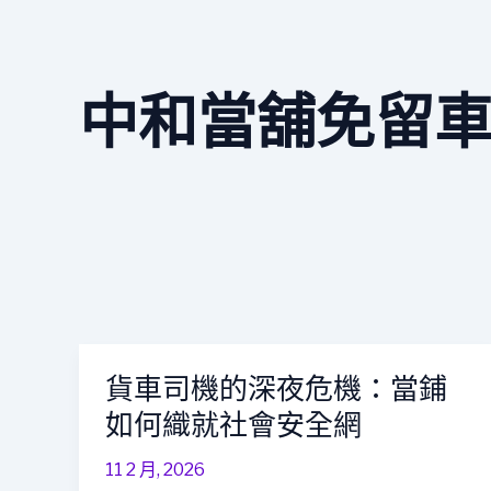
中和當舖免留
貨車司機的深夜危機：當鋪
貨
車
如何織就社會安全網
司
機
11 2 月, 2026