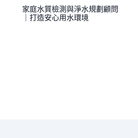
跳
家庭水質檢測與淨水規劃顧問
至
｜打造安心用水環境
主
要
內
容