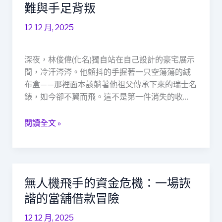
室
難與手足背叛
謎
12 12 月, 2025
蹤：
室
內
深夜，林俊偉(化名)獨自站在自己設計的豪宅展示
設
間，冷汗涔涔。他顫抖的手握著一只空蕩蕩的絨
計
布盒——那裡面本該躺著他祖父傳承下來的瑞士名
師
錶，如今卻不翼而飛。這不是第一件消失的收…
的
珍
閱讀全文 »
寶
劫
難
與
手
無人機飛手的資金危機：一場詼
無
足
人
諧的當舖借款冒險
背
機
叛
12 12 月, 2025
飛