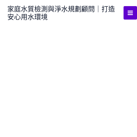
跳
家庭水質檢測與淨水規劃顧問｜打造
至
安心用水環境
主
要
內
容