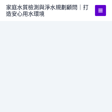
跳
家庭水質檢測與淨水規劃顧問｜打
至
造安心用水環境
主
要
內
容