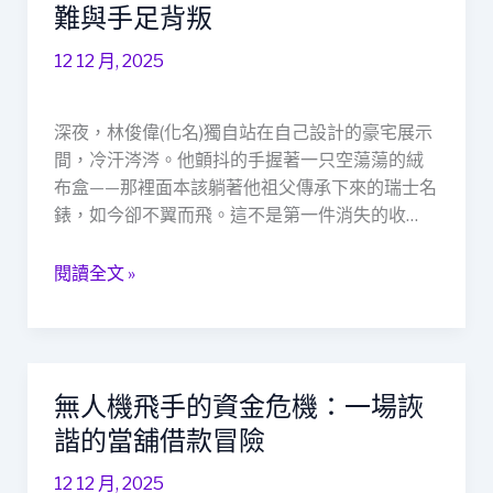
室
難與手足背叛
謎
12 12 月, 2025
蹤：
室
內
深夜，林俊偉(化名)獨自站在自己設計的豪宅展示
設
間，冷汗涔涔。他顫抖的手握著一只空蕩蕩的絨
計
布盒——那裡面本該躺著他祖父傳承下來的瑞士名
師
錶，如今卻不翼而飛。這不是第一件消失的收…
的
珍
閱讀全文 »
寶
劫
難
與
手
無人機飛手的資金危機：一場詼
無
足
人
諧的當舖借款冒險
背
機
叛
12 12 月, 2025
飛