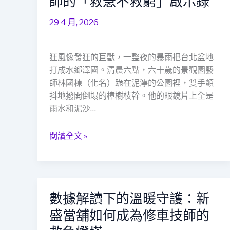
師的「救急不救窮」啟示錄
的
風
溫
暴
29 4 月, 2026
柔
來
力
襲，
量
誰
狂風像發狂的巨獸，一整夜的暴雨把台北盆地
是
打成水鄉澤國。清晨六點，六十歲的景觀園藝
你
師林國棟（化名）跪在泥濘的公園裡，雙手顫
的
抖地撥開倒塌的樟樹枝幹。他的眼鏡片上全是
安
雨水和泥沙…
全
網？
閱讀全文 »
——
一
位
60
數據解讀下的溫暖守護：新
數
歲
據
園
盛當舖如何成為修車技師的
解
藝