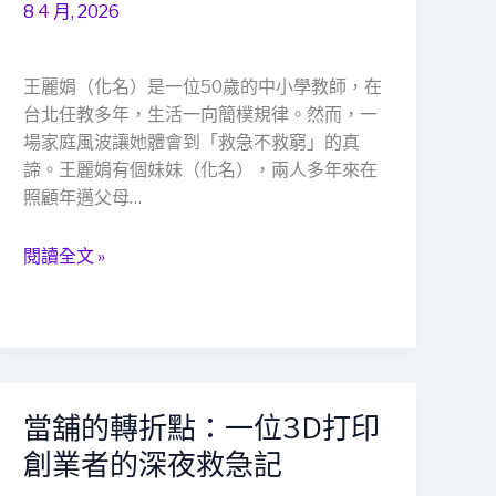
全
會
8 4 月, 2026
網」
安
故
全
事
王麗娟（化名）是一位50歲的中小學教師，在
網
台北任教多年，生活一向簡樸規律。然而，一
的
場家庭風波讓她體會到「救急不救窮」的真
溫
諦。王麗娟有個妹妹（化名），兩人多年來在
暖
照顧年邁父母…
守
護
者
閱讀全文 »
當舖的轉折點：一位3D打印
當
舖
創業者的深夜救急記
的