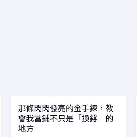
那條閃閃發亮的金手鍊，教
那
條
會我當鋪不只是「換錢」的
閃
地方
閃