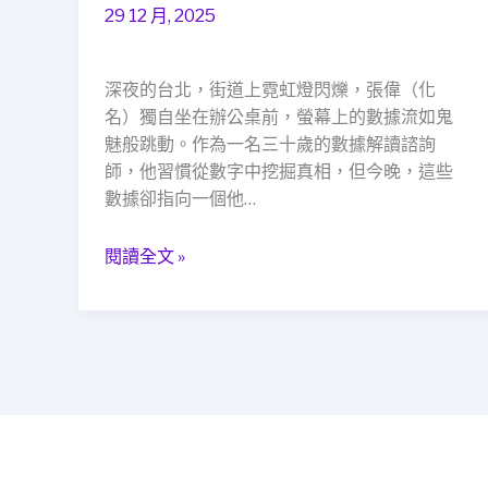
蹤：
師
29 12 月, 2025
當
的
鋪
救
深夜的台北，街道上霓虹燈閃爍，張偉（化
借
急
名）獨自坐在辦公桌前，螢幕上的數據流如鬼
款
燈
魅般跳動。作為一名三十歲的數據解讀諮詢
背
塔
師，他習慣從數字中挖掘真相，但今晚，這些
後
數據卻指向一個他…
的
背
叛
閱讀全文 »
真
相