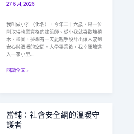
圖
27 6 月, 2026
到
人
生
我叫做小雅（化名），今年二十六歲，是一位
藍
剛取得執業資格的建築師。從小我就喜歡堆積
圖：
木、畫圖，夢想有一天能親手設計出讓人感到
一
安心與溫暖的空間。大學畢業後，我幸運地進
位
入一家小型…
年
輕
閱讀全文 »
女
建
築
師
的
「社
當舖：社會安全網的溫暖守
當
會
舖：
護者
安
社