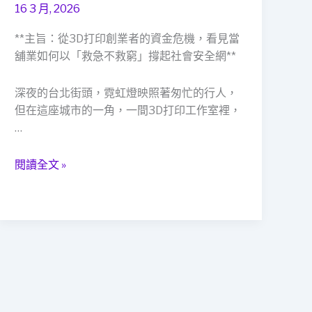
轉
16 3 月, 2026
折
**主旨：從3D打印創業者的資金危機，看見當
點：
舖業如何以「救急不救窮」撐起社會安全網**
一
位
3D
深夜的台北街頭，霓虹燈映照著匆忙的行人，
打
但在這座城市的一角，一間3D打印工作室裡，
印
…
創
業
閱讀全文 »
者
的
深
夜
救
急
記