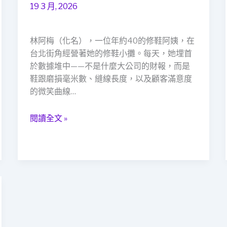
的
19 3 月, 2026
溫
暖：
林阿梅（化名），一位年約40的修鞋阿姨，在
當
台北街角經營著她的修鞋小攤。每天，她埋首
舖
於數據堆中——不是什麼大公司的財報，而是
如
鞋跟磨損毫米數、縫線長度，以及顧客滿意度
何
的微笑曲線…
成
為
修
閱讀全文 »
鞋
阿
姨
的
緊
急
救
援