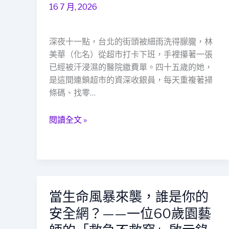
微
16 7 月, 2026
光：
一
位
深夜十一點，台北的街頭被細雨洗得朦朧，林
收
美華（化名）從超市打卡下班，手裡攥著一張
銀
已經被汗浸濕的醫院繳費單。四十五歲的她，
員
是這間連鎖超市的資深收銀員，每天重複著掃
的
條碼、找零…
臺
北
閱讀全文 »
故
事，
與
「救
急
不
當生命風暴來襲，誰是你的
當
救
生
安全網？——一位60歲園藝
窮」
命