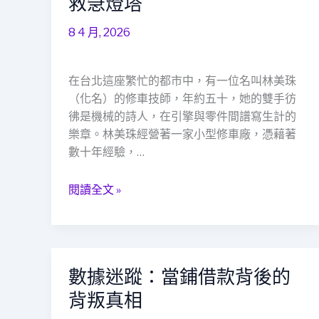
救急燈塔
讀
師
下
的
8 4 月, 2026
的
「救
溫
急
暖
不
在台北這座繁忙的都市中，有一位名叫林美珠
守
救
（化名）的修車技師，年約五十，她的雙手彷
護：
窮」
彿是機械的詩人，在引擎與零件間譜寫生計的
新
啟
樂章。林美珠經營著一家小型修車廠，憑藉著
盛
示
數十年經驗，…
當
錄
舖
閱讀全文 »
如
何
成
為
數據迷蹤：當鋪借款背後的
數
修
據
車
背叛真相
迷
技