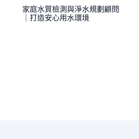
跳
家庭水質檢測與淨水規劃顧問
至
｜打造安心用水環境
主
要
內
容