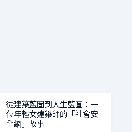
從建築藍圖到人生藍圖：一
從
建
位年輕女建築師的「社會安
築
全網」故事
藍