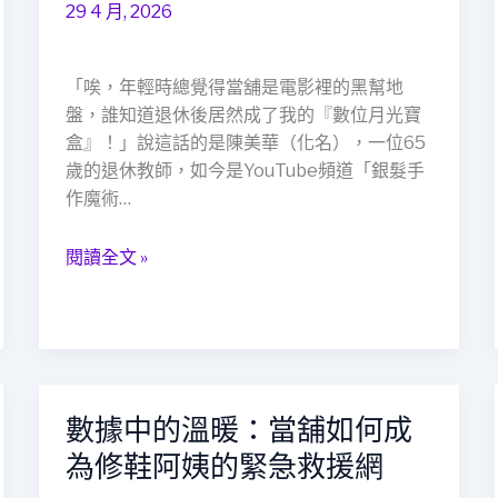
方
的
29 4 月, 2026
月
光
「唉，年輕時總覺得當舖是電影裡的黑幫地
寶
盤，誰知道退休後居然成了我的『數位月光寶
盒：
盒』！」說這話的是陳美華（化名），一位65
一
歲的退休教師，如今是YouTube頻道「銀髮手
位
作魔術…
60
歲
創
閱讀全文 »
作
者
的
救
急
數據中的溫暖：當舖如何成
數
奇
據
遇
為修鞋阿姨的緊急救援網
中