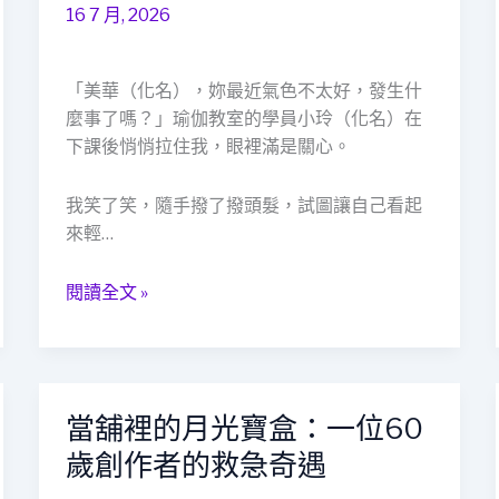
發
16 7 月, 2026
亮
的
金
「美華（化名），妳最近氣色不太好，發生什
手
麼事了嗎？」瑜伽教室的學員小玲（化名）在
鍊，
下課後悄悄拉住我，眼裡滿是關心。
教
會
我笑了笑，隨手撥了撥頭髮，試圖讓自己看起
我
來輕…
當
鋪
閱讀全文 »
不
只
是
「換
錢」
當舖裡的月光寶盒：一位60
當
的
舖
歲創作者的救急奇遇
地
裡