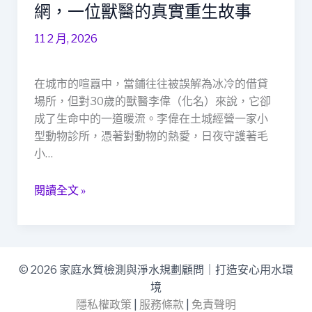
鋪：
網，一位獸醫的真實重生故事
救
11 2 月, 2026
急
不
救
在城市的喧囂中，當鋪往往被誤解為冰冷的借貸
窮
場所，但對30歲的獸醫李偉（化名）來說，它卻
的
成了生命中的一道暖流。李偉在土城經營一家小
社
型動物診所，憑著對動物的熱愛，日夜守護著毛
會
小…
安
全
閱讀全文 »
網，
一
位
獸
醫
© 2026 家庭水質檢測與淨水規劃顧問｜打造安心用水環
的
境
真
隱私權政策
|
服務條款
|
免責聲明