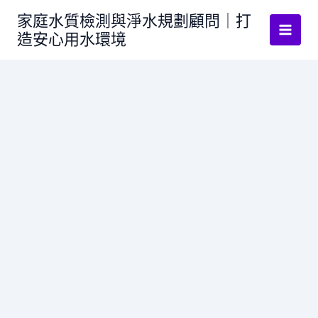
跳
家庭水質檢測與淨水規劃顧問｜打
至
造安心用水環境
主
要
內
容