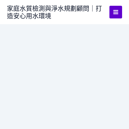
跳
家庭水質檢測與淨水規劃顧問｜打
至
造安心用水環境
主
要
內
容