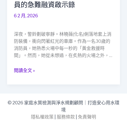
場
員的急難融資啟示錄
之
6 2 月, 2026
外
的
黃
深夜，警鈴劃破寧靜。林曉薇(化名)俐落地套上消
金
防裝備，衝向閃著紅光的車庫。作為一名30歲的
救
消防員，她熟悉火場中每一秒的「黃金救援時
援：
間」。然而，她從未想過，在炙熱的火場之外，…
一
位
閱讀全文 »
消
防
員
的
急
© 2026 家庭水質檢測與淨水規劃顧問｜打造安心用水環
難
境
融
隱私權政策
|
服務條款
|
免責聲明
資