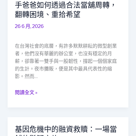
市
手爸爸如何透過合法當舖周轉，
人
翻轉困境、重拾希望
生
的
26 6 月, 2026
第
二
在台灣社會的底層，有許多默默耕耘的微型創業
春：
者，他們沒有華麗的辦公室，也沒有穩定的月
一
薪，卻靠著一雙手與一股韌性，撐起一個個家庭
位
的生計。夜市攤販，便是其中最具代表性的縮
60
影。然而…
歲
新
閱讀全文 »
手
爸
爸
如
何
基因危機中的融資救贖：一場當
基
透
因