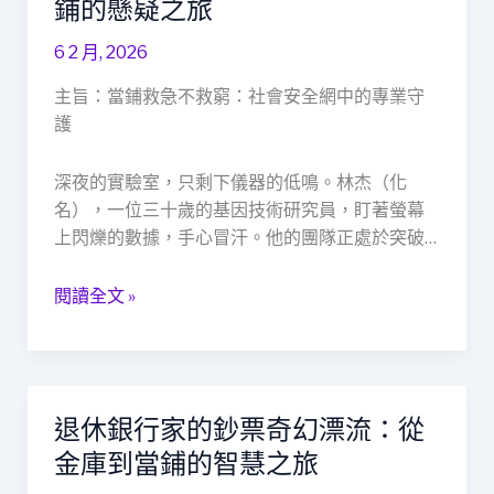
鋪的懸疑之旅
過
危
合
6 2 月, 2026
機
法
中
當
主旨：當鋪救急不救窮：社會安全網中的專業守
的
舖
護
融
周
資
轉，
深夜的實驗室，只剩下儀器的低鳴。林杰（化
救
翻
名），一位三十歲的基因技術研究員，盯著螢幕
贖：
轉
上閃爍的數據，手心冒汗。他的團隊正處於突破…
一
困
場
境、
閱讀全文 »
當
重
鋪
拾
的
希
懸
望
疑
退休銀行家的鈔票奇幻漂流：從
退
之
休
金庫到當鋪的智慧之旅
旅
銀