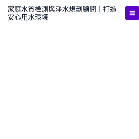
跳
家庭水質檢測與淨水規劃顧問｜打造
至
安心用水環境
主
要
內
容