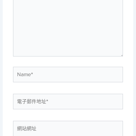
這
裡
輸
入
內
容...
Name*
電
子
郵
件
網
地
站
址