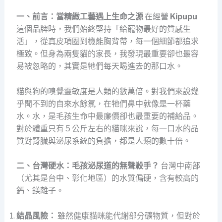
一、前言：當精緻工藝遇上生命之源
在經營
Kipupu
這個品牌時，我們始終堅持「給寵物最好的質感生
活」，從真皮項圈到機能胸背帶，每一個細節都追求
極致。但身為兩隻貓的家長，我發現最重要卻也最容
易被忽略的，其實是牠們每天喝進去的那口水。
貓與狗的嗅覺靈敏度是人類的數萬倍。對我們來說幾
乎聞不到的自來水餘氯，在牠們鼻中就像是一杯藥
水。水，是毛孩生命中最廉價卻也最重要的補給品。
對於體重只有 5 公斤左右的貓咪來說，每一口水的品
質對腎臟與泌尿系統的負擔，都是人類的數十倍。
二、台灣硬水：毛孩泌尿道的無聲殺手？
台灣中南部
（尤其是台中、彰化地區）的水質偏硬，含有較高的
鈣、鎂離子。
結晶風險：
雖然健康貓咪能代謝部分礦物質，但對於