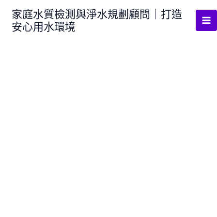
跳
家庭水質檢測與淨水規劃顧問｜打造
至
安心用水環境
主
要
內
容