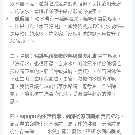
飲水量不足、體質敏感或高齡的貓狗，長期飲用未處
理的硬水，會增加尿液中結晶形成的機率。
口感偏差：
硬水帶有一種微澀感。貓咪不喜歡喝水，
往往是因為「水不好喝」。當我們換成 RO 純水或經過
深度軟化的水後，許多客戶反應毛孩的飲水量提升了
20% 以上。
三、除氯：保護毛孩細嫩的呼吸道與肌膚
除了喝水，
「洗澡水」也很關鍵。自來水中的餘氯不僅會破壞毛
孩皮膚表層的油脂（導致掉屑、發紅），在高溫沐浴
下產生的三鹵甲烷氣體，更會刺激牠們敏感的呼吸
道。我們建議在規劃居家水路時，應考慮「全屋除
氯」，讓毛孩在洗澡時也能享受溫潤無刺激的純淨
感。
四、Kipupu 的生活哲學：純淨從源頭開始
我們認為，
高品質的寵物生活不應該只是配件的堆疊，更應該是
從生存基礎——「水質」開始優化。透過
水潤心扉
的