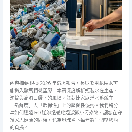
內容摘要
根據 2026 年環境報告，長期飲用瓶裝水可
能攝入數萬顆微塑膠。本篇深度解析瓶裝水在生產、
運輸與高溫日曬下的風險，並對比家庭淨水系統在
「新鮮度」與「環保性」上的壓倒性優勢。我們將分
享如何透過 RO 逆滲透徹底過濾微小污染物，讓您在守
護家人健康的同時，也為地球省下每年數千個塑膠瓶
的負擔。