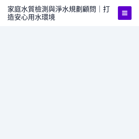
跳
家庭水質檢測與淨水規劃顧問｜打
至
造安心用水環境
主
要
內
容