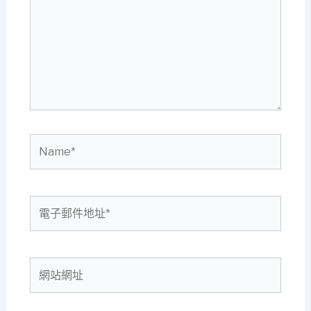
裡
輸
入
內
容...
Name*
電
子
郵
件
網
地
站
址
網
*