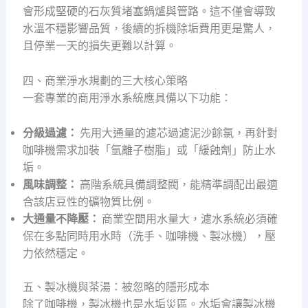
會形成堅硬的石灰質堵塞鍋爐與管路。這不僅會導致
水溫不穩影響品質，後續的拆機除垢費用更是驚人，
且停業一天的損失更難以計算。
四、商業淨水規劃的三大核心策略
一套專業的商用淨水系統應具備以下功能：
分級過濾：
先用大通量的濾芯過濾泥沙餘氯，再針對
咖啡機需求加裝「氫離子樹脂」或「緩蝕劑」防止水
垢。
風味調整：
高階系統具備調整閥，能精準調配出最適
合該店豆性的礦物質比例。
大通量不降壓：
商業空間用水量大，濾水系統必須確
保在多點同時用水時（洗手、咖啡機、製冰機），壓
力依然穩定。
五、製冰機與茶湯：被忽略的隱形成本
除了咖啡機，製冰機也是水垢災區。水垢會讓製冰機