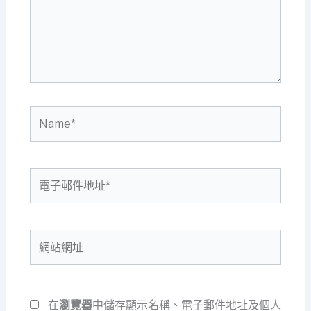
輸
入
內
容...
Name*
電
子
郵
件
網
地
站
址
網
*
址
在
瀏覽器
中儲存顯示名稱、電子郵件地址及個人