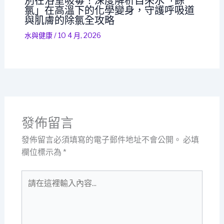
別在浴室吸毒！深度解析自來水「餘
氯」在高溫下的化學變身，守護呼吸道
與肌膚的除氯全攻略
水與健康
/
10 4 月, 2026
發佈留言
發佈留言必須填寫的電子郵件地址不會公開。
必填
欄位標示為
*
請
在
這
裡