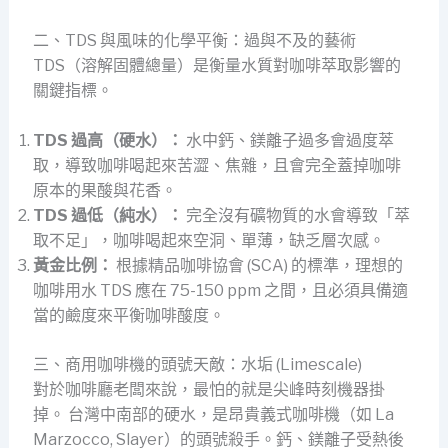
二、TDS 與風味的化學平衡：過與不及的藝術
TDS（溶解固體總量）是衡量水質對咖啡萃取影響的
關鍵指標。
TDS 過高（硬水）：
水中鈣、鎂離子過多會過度萃
取，導致咖啡喝起來苦澀、焦雜，且會完全蓋掉咖啡
原本的果酸與花香。
TDS 過低（純水）：
完全沒有礦物質的水會導致「萃
取不足」，咖啡喝起來空洞、單薄，缺乏層次感。
黃金比例：
根據精品咖啡協會 (SCA) 的標準，理想的
咖啡用水 TDS 應在 75-150 ppm 之間，且必須具備適
當的鹼度來平衡咖啡酸度。
三、商用咖啡機的頭號天敵：水垢 (Limescale)
對於咖啡廳老闆來說，最怕的就是尖峰時刻機器掛
掉。 台灣中南部的硬水，是昂貴義式咖啡機（如 La
Marzocco, Slayer）的頭號殺手。鈣、鎂離子受熱後