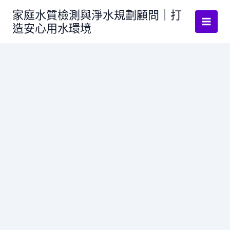
跳
家庭水質檢測與淨水規劃顧問｜打
至
造安心用水環境
主
要
內
容